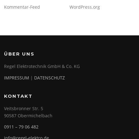
Kommentar-Feed
WordPress.org
ÜBER UNS
Regel Elektrotechnik GmbH & Co. KG
IMPRESSUM
|
DATENSCHUTZ
KONTAKT
Veitsbronner Str. 5
90587 Obermichelbach
0911 – 79 06 482
info@regel-elektro.de