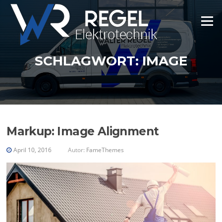
Zum
Inhalt
Menü
springen
SCHLAGWORT:
IMAGE
Markup: Image Alignment
April 10, 2016
Autor:
FameThemes