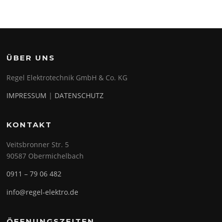
ÜBER UNS
Regel Elektrotechnik GmbH & Co. KG
IMPRESSUM
|
DATENSCHUTZ
KONTAKT
Veitsbronner Str. 5
90587 Obermichelbach
0911 – 79 06 482
info@regel-elektro.de
ÖFFNUNGSZEITEN